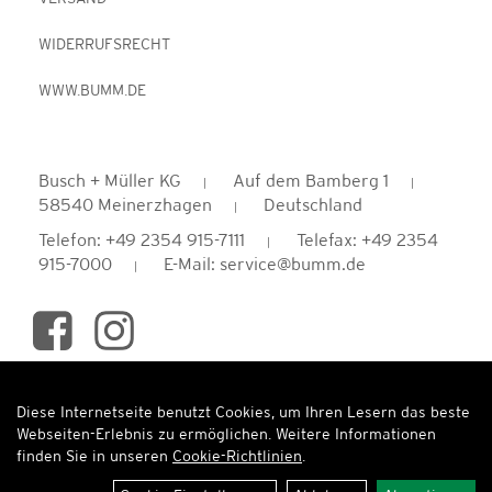
WIDERRUFSRECHT
WWW.BUMM.DE
Busch + Müller KG
Auf dem Bamberg 1
58540 Meinerzhagen
Deutschland
Telefon: +49 2354 915-7111
Telefax: +49 2354
915-7000
E-Mail: service@bumm.de
Diese Internetseite benutzt Cookies, um Ihren Lesern das beste
Auftrag widerrufen
Webseiten-Erlebnis zu ermöglichen. Weitere Informationen
finden Sie in unseren
Cookie-Richtlinien
.