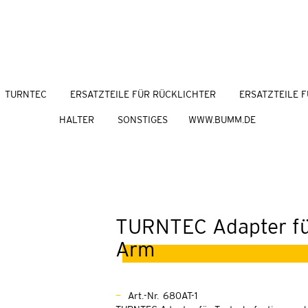
TURNTEC
ERSATZTEILE FÜR RÜCKLICHTER
ERSATZTEILE F
HALTER
SONSTIGES
WWW.BUMM.DE
TURNTEC Adapter fü
Arm
Art.-Nr. 680AT-1