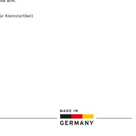
hne Arm.
r Kleinstartikel
)