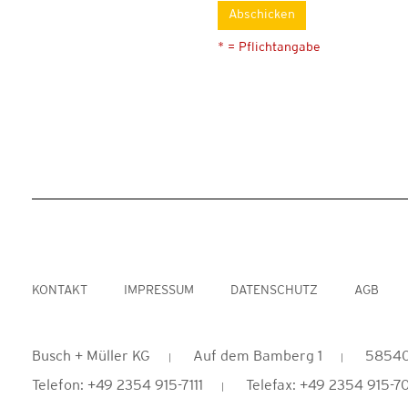
Abschicken
* = Pflichtangabe
KONTAKT
IMPRESSUM
DATENSCHUTZ
AGB
Busch + Müller KG
Auf dem Bamberg 1
58540
Telefon: +49 2354 915-7111
Telefax: +49 2354 915-7