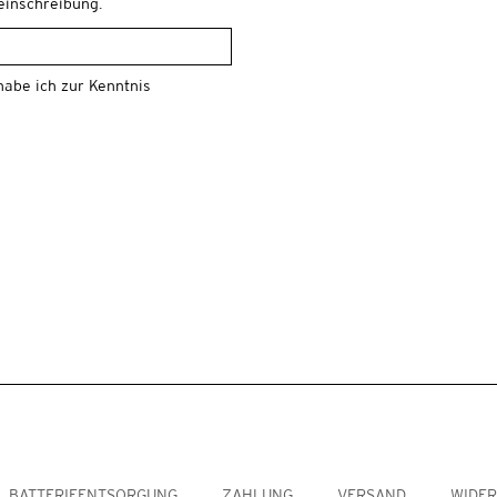
leinschreibung.
abe ich zur Kenntnis
BATTERIEENTSORGUNG
ZAHLUNG
VERSAND
WIDE