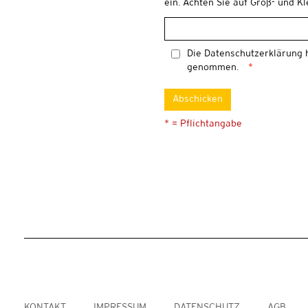
ein. Achten Sie auf Groß- und K
Die
Datenschutzerklärung
h
genommen.
Abschicken
* = Pflichtangabe
KONTAKT
IMPRESSUM
DATENSCHUTZ
AGB