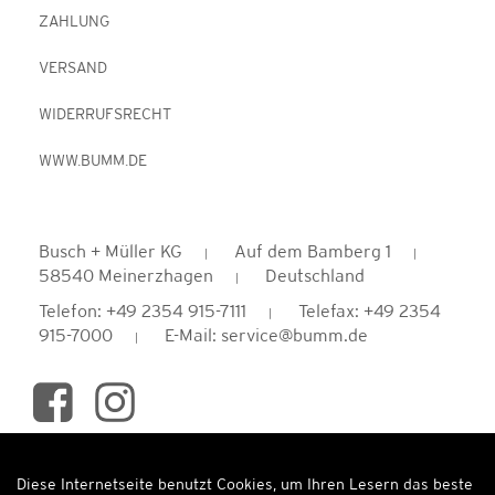
ZAHLUNG
VERSAND
WIDERRUFSRECHT
WWW.BUMM.DE
Busch + Müller KG
Auf dem Bamberg 1
58540 Meinerzhagen
Deutschland
Telefon: +49 2354 915-7111
Telefax: +49 2354
915-7000
E-Mail: service@bumm.de
Diese Internetseite benutzt Cookies, um Ihren Lesern das beste
Auftrag widerrufen