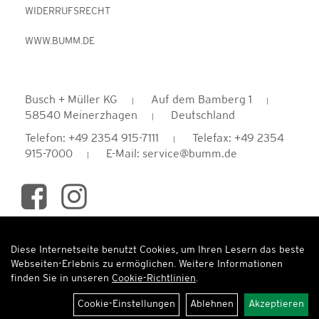
WIDERRUFSRECHT
WWW.BUMM.DE
Busch + Müller KG
Auf dem Bamberg 1
58540 Meinerzhagen
Deutschland
Telefon: +49 2354 915-7111
Telefax: +49 2354
915-7000
E-Mail: service@bumm.de
Diese Internetseite benutzt Cookies, um Ihren Lesern das beste
Auftrag widerrufen
Webseiten-Erlebnis zu ermöglichen. Weitere Informationen
finden Sie in unseren
Cookie-Richtlinien
.
Cookie-Einstellungen
Ablehnen
Akzeptieren